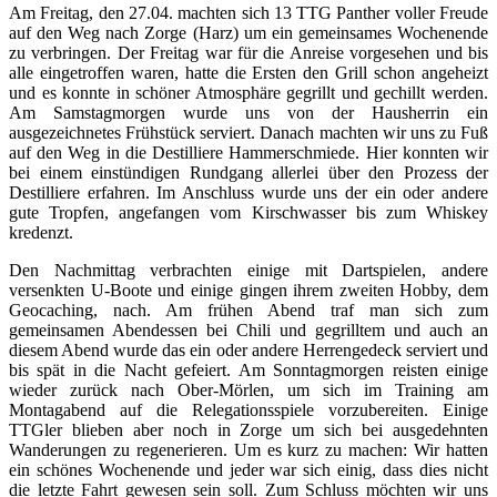
Am Freitag, den 27.04. machten sich 13 TTG Panther voller Freude
auf den Weg nach Zorge (Harz) um ein gemeinsames Wochenende
zu verbringen. Der Freitag war für die Anreise vorgesehen und bis
alle eingetroffen waren, hatte die Ersten den Grill schon angeheizt
und es konnte in schöner Atmosphäre gegrillt und gechillt werden.
Am Samstagmorgen wurde uns von der Hausherrin ein
ausgezeichnetes Frühstück serviert. Danach machten wir uns zu Fuß
auf den Weg in die Destilliere Hammerschmiede. Hier konnten wir
bei einem einstündigen Rundgang allerlei über den Prozess der
Destilliere erfahren. Im Anschluss wurde uns der ein oder andere
gute Tropfen, angefangen vom Kirschwasser bis zum Whiskey
kredenzt.
Den Nachmittag verbrachten einige mit Dartspielen, andere
versenkten U-Boote und einige gingen ihrem zweiten Hobby, dem
Geocaching, nach. Am frühen Abend traf man sich zum
gemeinsamen Abendessen bei Chili und gegrilltem und auch an
diesem Abend wurde das ein oder andere Herrengedeck serviert und
bis spät in die Nacht gefeiert. Am Sonntagmorgen reisten einige
wieder zurück nach Ober-Mörlen, um sich im Training am
Montagabend auf die Relegationsspiele vorzubereiten. Einige
TTGler blieben aber noch in Zorge um sich bei ausgedehnten
Wanderungen zu regenerieren. Um es kurz zu machen: Wir hatten
ein schönes Wochenende und jeder war sich einig, dass dies nicht
die letzte Fahrt gewesen sein soll. Zum Schluss möchten wir uns