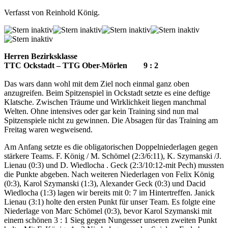
Verfasst von Reinhold König.
Herren Bezirksklasse
TTC Ockstadt – TTG Ober-Mörlen 9 : 2
Das wars dann wohl mit dem Ziel noch einmal ganz oben
anzugreifen. Beim Spitzenspiel in Ockstadt setzte es eine deftige
Klatsche. Zwischen Träume und Wirklichkeit liegen manchmal
Welten. Ohne intensives oder gar kein Training sind nun mal
Spitzenspiele nicht zu gewinnen. Die Absagen für das Training am
Freitag waren wegweisend.
Am Anfang setzte es die obligatorischen Doppelniederlagen gegen
stärkere Teams. F. König / M. Schömel (2:3/6:11), K. Szymanski /J.
Lienau (0:3) und D. Wiedlocha . Geck (2:3/10:12-mit Pech) mussten
die Punkte abgeben. Nach weiteren Niederlagen von Felix König
(0:3), Karol Szymanski (1:3), Alexander Geck (0:3) und Dacid
Wiedlocha (1:3) lagen wir bereits mit 0: 7 im Hintertreffen. Janick
Lienau (3:1) holte den ersten Punkt für unser Team. Es folgte eine
Niederlage von Marc Schömel (0:3), bevor Karol Szymanski mit
einem schönen 3 : 1 Sieg gegen Nungesser unseren zweiten Punkt