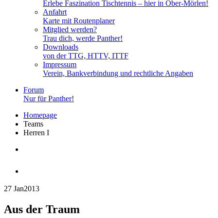
Erlebe Faszination Tischtennis – hier in Ober-Mörlen!
Anfahrt
Karte mit Routenplaner
Mitglied werden?
Trau dich, werde Panther!
Downloads
von der TTG, HTTV, ITTF
Impressum
Verein, Bankverbindung und rechtliche Angaben
Forum
Nur für Panther!
Homepage
Teams
Herren I
Herren I
27 Jan
2013
Aus der Traum